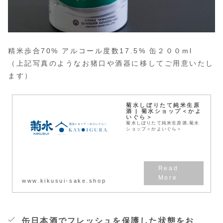
精米歩合70% アルコール度数17.5% 缶２００ml
（上記写真のようなお猪口や酒器に移してご用意いたし
ます）
菊水しぼりたて純米生原
酒 | 菊水ショップ＜かよ
いぐら＞
菊水しぼりたて純米生原酒,菊水
ショップ＜かよいぐら＞
www.kikusui-sake.shop
缶日本酒でフレッシュを保護した状態をお