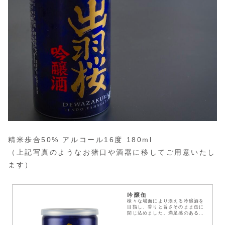
精米歩合50% アルコール16度 180ml
（上記写真のようなお猪口や酒器に移してご用意いたし
ます）
吟醸缶
様々な場面により添える吟醸酒を
目指し、香りと旨さそのまま缶に
閉じ込めました。満足感のある、
濃醇でしっかりした飲みごたえに
仕上げた缶限定酒。吟醸酒の素晴