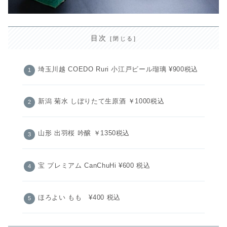
目次
埼玉川越 COEDO Ruri 小江戸ビール瑠璃 ¥900税込
新潟 菊水 しぼりたて生原酒 ￥1000税込
山形 出羽桜 吟醸 ￥1350税込
宝 プレミアム CanChuHi ¥600 税込
ほろよい もも ¥400 税込