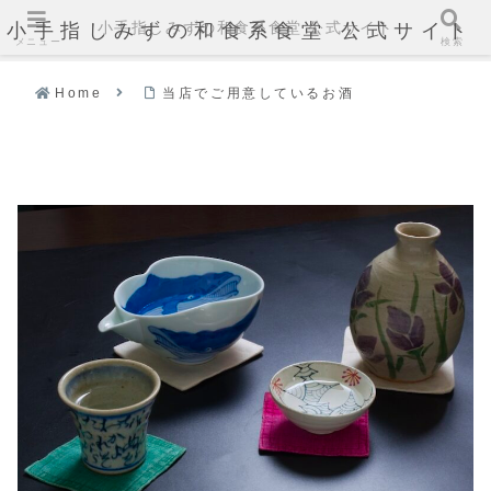
小手指しみずの和食系食堂 公式サイト
小手指しみずの和食系食堂 公式サイト
メニュー
検索
Home
当店でご用意しているお酒