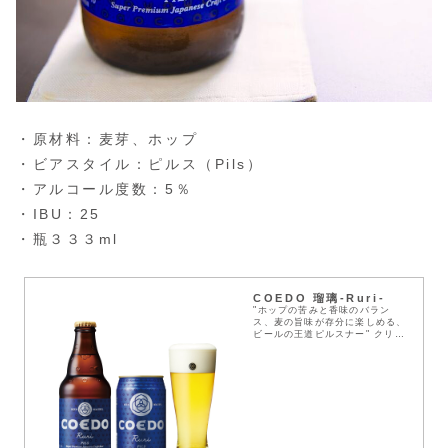
・原材料：麦芽、ホップ
・ビアスタイル：ピルス（Pils）
・アルコール度数：5％
・IBU：25
・瓶３３３ml
COEDO 瑠璃-Ruri-
"ホップの苦みと香味のバラン
ス、麦の旨味が存分に楽しめる、
ビールの王道ピルスナー" クリア
な黄金色と白く柔らかな泡のコン
トラスト、さわやかな飲み口が特
徴のプレミアムピルスナービー
ル。 軽やかな口当たり...