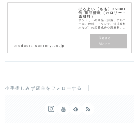
ほろよい〈もも〉350ml
缶 商品情報（カロリー・
原材料）
サントリーの商品（お酒、アルコ
ール、飲料、ドリンク、清涼飲料
水など）の栄養成分や原材料、価
格、容量、賞味期間、カロリーな
どを紹介しています。
products.suntory.co.jp
小手指しみず店主をフォローする