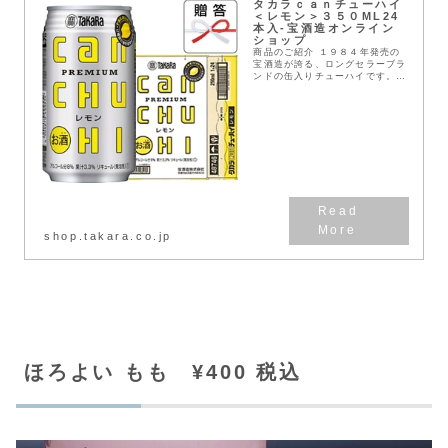
タカラｃａｎチューハイ
＜レモン＞３５０ML24
本入-宝酒造オンライン
ショップ
商品のご紹介 １９８４年発売の
宝酒造が誇る、ロングセラーブラ
ンドの缶入りチューハイです。
「これぞ、元祖辛口チューハ
イ！」というこだわりの味わいを
お楽しみ下さい。 １１種類の樽
貯蔵熟成酒を贅沢に使用 ...
shop.takara.co.jp
ほろよい もも ¥400 税込