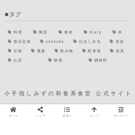
■タグ
料理
陶芸
食材
diary
本
懐石定食
youtube
仕出し弁当
音楽
甘味
蕎麦
飲み物
駐車場
道具
お店
映画
調味料
小手指しみずの和食系食堂 公式サイト
・プライバシーポリシー
・反社会的勢力に対する基本
方針
ホーム
シェア
目次へ
トップ
サイドバー
・サイトマップ