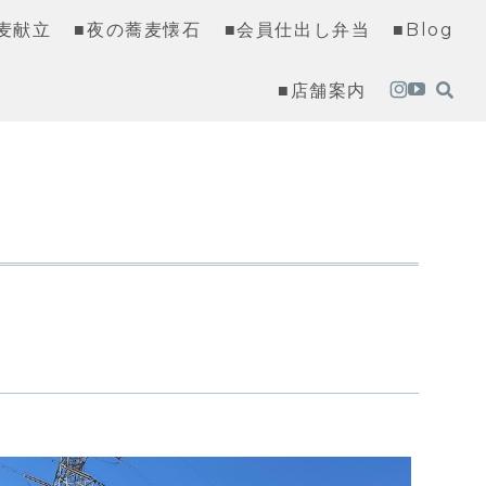
麦献立
■夜の蕎麦懐石
■会員仕出し弁当
■Blog
■店舗案内