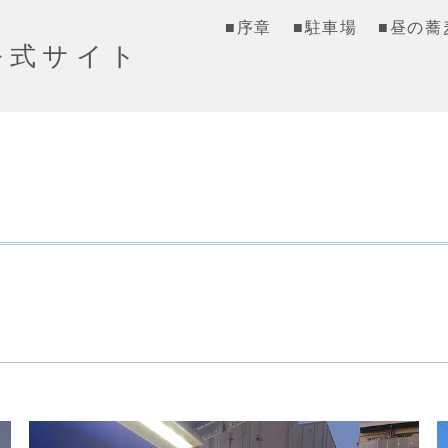
■序章
■駐車場
■昼の蕎
公式サイト