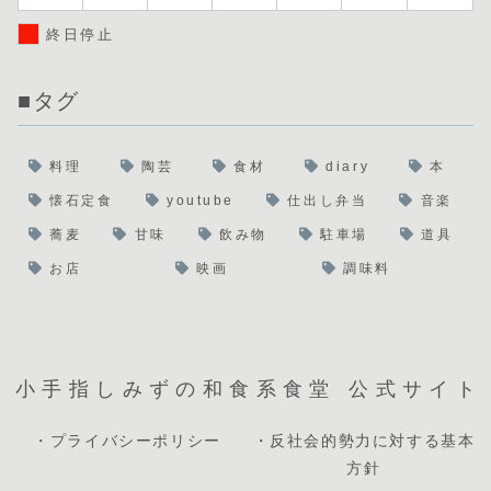
終日停止
■タグ
料理
陶芸
食材
diary
本
懐石定食
youtube
仕出し弁当
音楽
蕎麦
甘味
飲み物
駐車場
道具
お店
映画
調味料
小手指しみずの和食系食堂 公式サイト
・プライバシーポリシー
・反社会的勢力に対する基本
方針