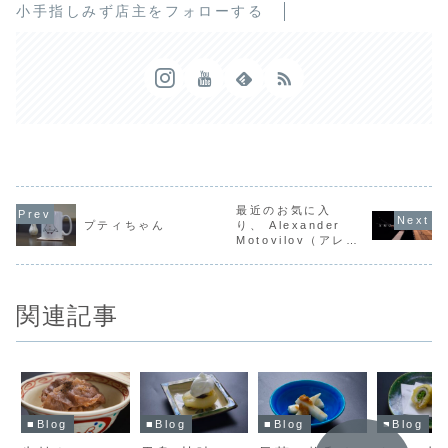
小手指しみず店主をフォローする
最近のお気に入
プティちゃん
り、 Alexander
Motovilov（アレク
サンドル・モトヴィ
ロフ ）
関連記事
■Blog
■Blog
■Blog
■Blog