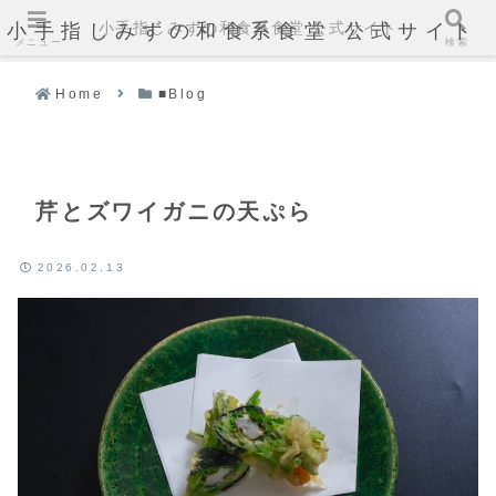
小手指しみずの和食系食堂 公式サイト
小手指しみずの和食系食堂 公式サイト
メニュー
検索
Home
■Blog
芹とズワイガニの天ぷら
2026.02.13