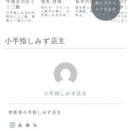
牛焼きのせミ
雪舟-甘味
長芋の梅和え
タラの芽
横スクロー
ニご飯
子巻き天
旬のラ・フランス
場を整える名脇役
ルできます
に柚子の香り、小
の風格、長芋の梅
小手指しみずの牛
春が旬のタ
手指しみずの冬の
和え。
焼きミニご飯、蕎
を穴子で包
スイーツ。
麦と一緒にいかが
らにしまし
でしょうか
小手指しみず店主
小手指しみず店主
和食系小手指しみず店主