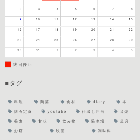
2
3
4
5
6
7
8
9
10
11
12
13
14
15
16
17
18
19
20
21
22
23
24
25
26
27
28
29
30
31
1
2
3
4
5
終日停止
■タグ
料理
陶芸
食材
diary
本
懐石定食
youtube
仕出し弁当
音楽
蕎麦
甘味
飲み物
駐車場
道具
お店
映画
調味料