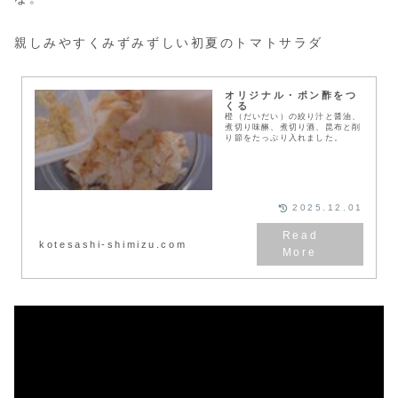
親しみやすくみずみずしい初夏のトマトサラダ
オリジナル・ポン酢をつ
くる
橙（だいだい）の絞り汁と醤油、
煮切り味醂、煮切り酒、昆布と削
り節をたっぷり入れました。
2025.12.01
kotesashi-shimizu.com