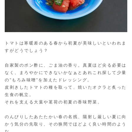
トマトは寒暖差のある春から初夏が美味しいといわれま
すがどうでしょう？
自家製のポン酢に、ごま油の香り。真夏ほど尖る必要は
なく、まろやかにできないかなぁとあれこれ探して少量
の”もろみ味噌”を加えたドレッシング。
皮剥きしたトマトの種を取って、焼いたオクラと炙った
生食の帆立。
それを支える大葉や茗荷の初夏の香味野菜。
のんびりしたあたたかい春の名残、陽射し厳しい夏に向
かう気分の先取り、その狭間でほどよく良い時間のよう
な。