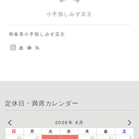
小手指しみず店主
和食系小手指しみず店主
定休日・満席カレンダー
2026年 8月
日
月
火
水
木
金
土
26
27
28
29
30
31
1