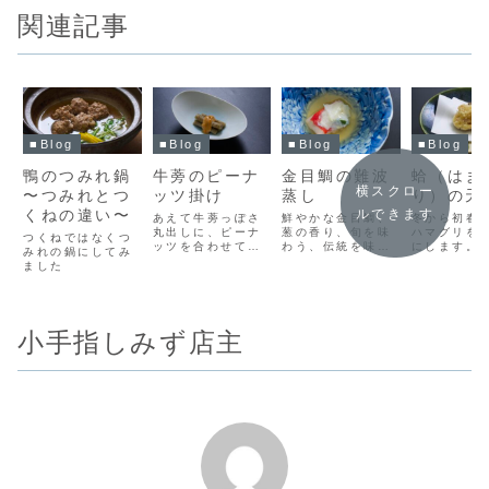
関連記事
■Blog
■Blog
■Blog
■Blog
鴨のつみれ鍋
牛蒡のピーナ
金目鯛の難波
蛤（はま
横スクロー
〜つみれとつ
ッツ掛け
蒸し
り）の天
くねの違い〜
ルできます
あえて牛蒡っぽさ
鮮やかな金目鯛、
冬から初春
丸出しに、ピーナ
葱の香り、旬を味
ハマグリを
つくねではなくつ
ッツを合わせてみ
わう、伝統を味わ
にします。
みれの鍋にしてみ
ました
う
ました
小手指しみず店主