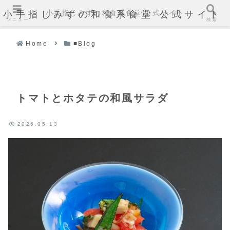
小手指しみずの和食系食堂 公式サイト
小手指しみずの和食系食堂 公式サイト
メニュー
検索
Home
■Blog
トマトとホタテの和風サラダ
2026.05.13