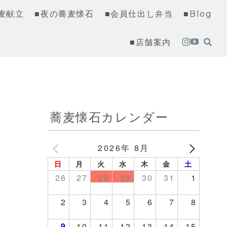
麦献立
■夜の蕎麦懐石
■会員仕出し弁当
■Blog
■店舗案内
蕎麦懐石カレンダー
2026年 8月
日
月
火
水
木
金
土
26
27
28
29
30
31
1
2
3
4
5
6
7
8
9
10
11
12
13
14
15