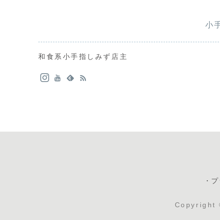
小
和食系小手指しみず店主
・プ
Copyrigh