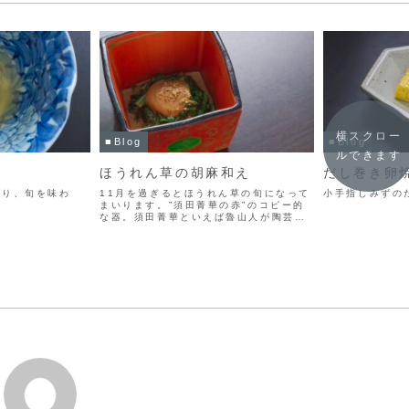
横スクロー
■Blog
■Blog
ルできます
ほうれん草の胡麻和え
だし巻き卵
香り、旬を味わ
11月を過ぎるとほうれん草の旬になって
小手指しみずの
まいります。”須田菁華の赤”のコピー的
な器。須田菁華といえば魯山人が陶芸を
はじめた場所としても知られている。九
谷焼の流れで煌びやかなものからこうし
たシックな赤い器や幅広く作ってる印
象。和え物は混ぜて食べ...