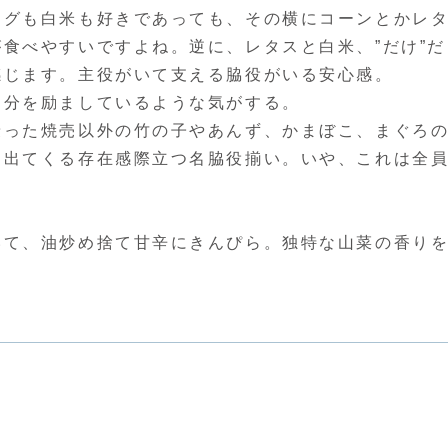
ーグも白米も好きであっても、その横にコーンとかレ
食べやすいですよね。逆に、レタスと白米、”だけ”だ
感じます。主役がいて支える脇役がいる安心感。
自分を励ましているような気がする。
乗った焼売以外の竹の子やあんず、かまぼこ、まぐろ
ラ出てくる存在感際立つ名脇役揃い。いや、これは全
いて、油炒め捨て甘辛にきんぴら。独特な山菜の香り