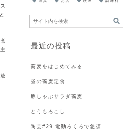
道具
お店
映画
調味料
タス
と
の煮
最近の投稿
員主
蕎麦をはじめてみる
を放
昼の蕎麦定食
豚しゃぶサラダ蕎麦
とうもろこし
陶芸#29 電動ろくろで急須