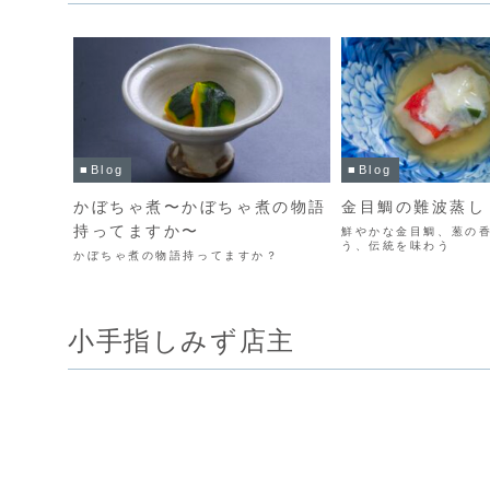
■Blog
■Blog
かぼちゃ煮〜かぼちゃ煮の物語
金目鯛の難波蒸し
持ってますか〜
鮮やかな金目鯛、葱の
う、伝統を味わう
かぼちゃ煮の物語持ってますか？
小手指しみず店主