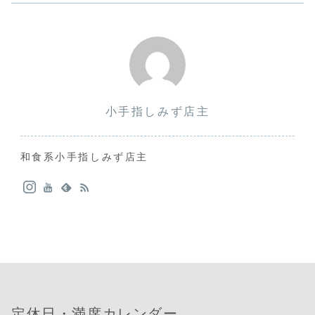
か？！その昔、小
豆島（ショウドシ
マ）をアズキジマ
と読んでお客さん
に訂正されたのは
私で...
小手指しみず店主
和食系小手指しみず店主
定休日・満席カレンダー