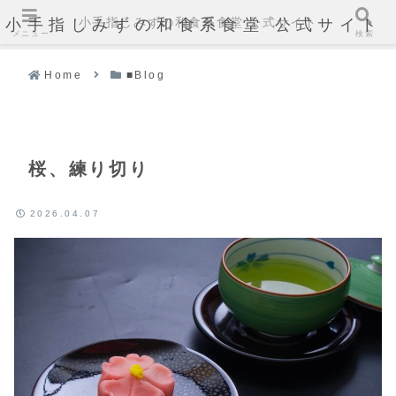
小手指しみずの和食系食堂 公式サイト
小手指しみずの和食系食堂 公式サイト
メニュー
検索
Home
■Blog
桜、練り切り
2026.04.07