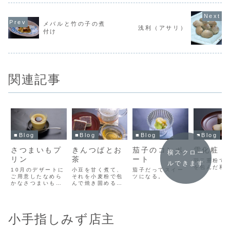
メバルと竹の子の煮
浅利（アサリ）
付け
関連記事
■Blog
■Blog
■Blog
■Blog
さつまいもプ
きんつばとお
茄子のコンポ
雪化粧
横スクロー
リン
茶
ート
羽二重粉で
ルできます
を包んだ和
10月のデザートに
小豆を甘く煮て、
茄子だってスイー
ご用意したなめら
それを小麦粉で包
ツになる。
かなさつまいもプ
んで焼き固める、
リンの写真。裏漉
誰がこんなこと思
し蒸し焼きして作
いついたのだろ
りました。
う？天才か？！周
りの小麦を多くし
小手指しみず店主
て鯛の形にして庶
民的に売り出しち
ゃう発想。天才