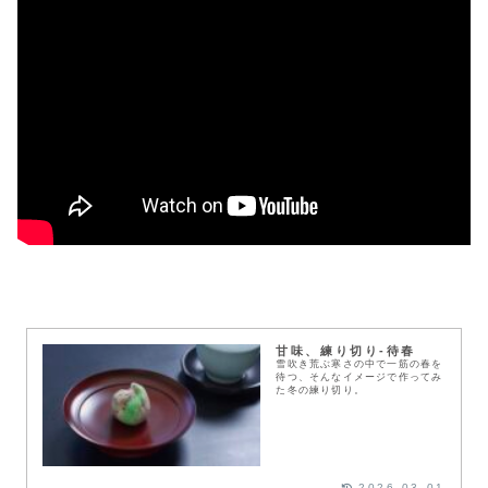
甘味、練り切り-待春
雪吹き荒ぶ寒さの中で一筋の春を
待つ、そんなイメージで作ってみ
た冬の練り切り。
2026.03.01